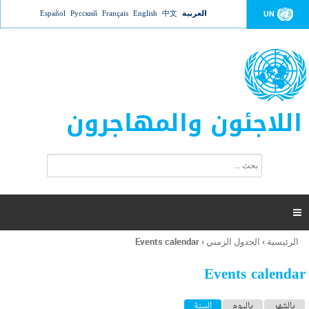
Jump to navigation
العربية
中文
English
Français
Русский
Español
UN
اللاجئون والمهاجرون
ا
ب
س
ح
ت
ث
م
ا

ر
ة
الرئيسية
›
الجدول الزمني
›
Events calendar
أنت
ا
هنا
ل
Events calendar
ب
ح
ا
بالشهر
باليوم
السنة
(علامة التبويب النشطة)
ث