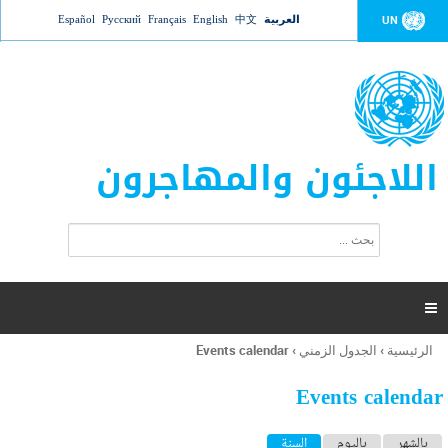
Jump to navigation
العربية
中文
English
Français
Русский
Español
UN
اللاجئون والمهاجرون
ا
ب
س
ح
ت
ث
م
ا

ر
ة
الرئيسية
›
الجدول الزمني
›
Events calendar
أنت
ا
هنا
ل
Events calendar
ب
ح
ا
بالشهر
باليوم
السنة
(علامة التبويب النشطة)
ث