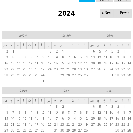
ل
2024
ت
Next »
« Prev
ب
و
ي
يناير
فبراير
مارس
ب
أ
ا
ث
أ
خ
ج
س
أ
ا
ث
أ
خ
ج
س
أ
ا
ث
أ
خ
ج
س
ا
2
1
3
2
1
6
5
4
3
2
1
ت
9
8
7
6
5
4
3
10
9
8
7
6
5
4
13
12
11
10
9
8
7
ا
16
15
14
13
12
11
10
17
16
15
14
13
12
11
20
19
18
17
16
15
14
ل
23
22
21
20
19
18
17
24
23
22
21
20
19
18
27
26
25
24
23
22
21
30
29
28
27
26
25
24
29
28
27
26
25
31
30
29
28
أ
31
س
ا
أبريل
مايو
يونيو
س
أ
ا
ث
أ
خ
ج
س
أ
ا
ث
أ
خ
ج
س
أ
ا
ث
أ
خ
ج
س
ي
1
4
3
2
1
6
5
4
3
2
1
ة
8
7
6
5
4
3
2
11
10
9
8
7
6
5
13
12
11
10
9
8
7
15
14
13
12
11
10
9
18
17
16
15
14
13
12
20
19
18
17
16
15
14
22
21
20
19
18
17
16
25
24
23
22
21
20
19
27
26
25
24
23
22
21
29
28
27
26
25
24
23
31
30
29
28
27
26
30
29
28