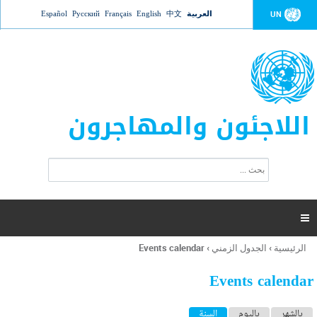
Jump to navigation
العربية
中文
English
Français
Русский
Español
UN
اللاجئون والمهاجرون
ا
ب
س
ح
ت
ث
م
ا

ر
ة
الرئيسية
›
الجدول الزمني
›
Events calendar
أنت
ا
هنا
ل
Events calendar
ب
ح
ا
بالشهر
باليوم
السنة
(علامة التبويب النشطة)
ث