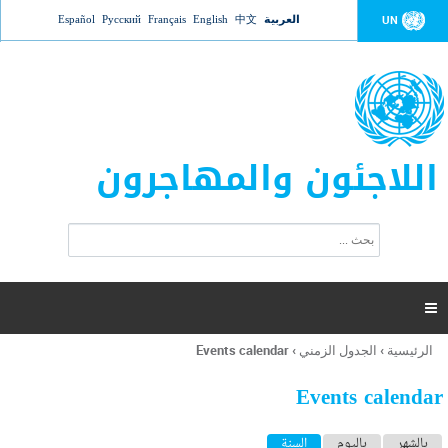
Jump to navigation
العربية
中文
English
Français
Русский
Español
UN
اللاجئون والمهاجرون
ا
ب
س
ح
ت
ث
م
ا

ر
ة
الرئيسية
›
الجدول الزمني
›
Events calendar
أنت
ا
هنا
ل
Events calendar
ب
ح
ا
بالشهر
باليوم
السنة
(علامة التبويب النشطة)
ث