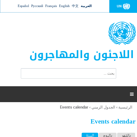
Jump to navigation
العربية
中文
English
Français
Русский
Español
UN
اللاجئون والمهاجرون
ا
ب
س
ح
ت
ث
م
ا

ر
ة
الرئيسية
›
الجدول الزمني
›
Events calendar
أنت
ا
هنا
ل
Events calendar
ب
ح
ا
بالشهر
باليوم
السنة
(علامة التبويب النشطة)
ث