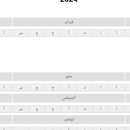
فبراير
أ
ا
ث
أ
خ
ج
س
أ
مايو
أ
ا
ث
أ
خ
ج
س
أ
أغسطس
أ
ا
ث
أ
خ
ج
س
أ
نوفمبر