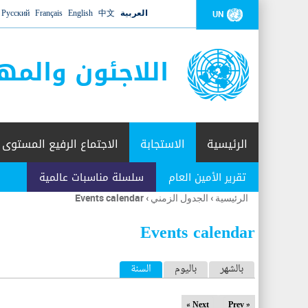
العربية
中文
English
Français
Русский
UN
اللاجئون والمه
الرئيسية
الاستجابة
الاجتماع الرفيع المستوى
تقرير الأمين العام
سلسلة مناسبات عالمية
الرئيسية
›
الجدول الزمني
›
Events calendar
أنت
هنا
Events calendar
ا
بالشهر
باليوم
السنة
(علامة التبويب النشطة)
ل
Next »
« Prev