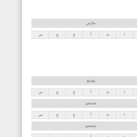
مارس
ا
ث
أ
خ
ج
س
يونيو
ا
ث
أ
خ
ج
س
سبتمبر
ا
ث
أ
خ
ج
س
ديسمبر