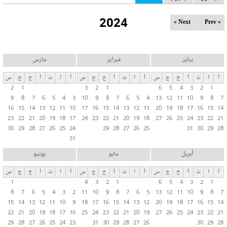
ل
2024
ت
Next »
« Prev
ب
و
ي
يناير
فبراير
مارس
ب
أ
ا
ث
أ
خ
ج
س
أ
ا
ث
أ
خ
ج
س
أ
ا
ث
أ
خ
ج
س
ا
2
1
3
2
1
6
5
4
3
2
1
ت
9
8
7
6
5
4
3
10
9
8
7
6
5
4
13
12
11
10
9
8
7
ا
16
15
14
13
12
11
10
17
16
15
14
13
12
11
20
19
18
17
16
15
14
ل
23
22
21
20
19
18
17
24
23
22
21
20
19
18
27
26
25
24
23
22
21
30
29
28
27
26
25
24
29
28
27
26
25
31
30
29
28
أ
31
س
ا
أبريل
مايو
يونيو
س
أ
ا
ث
أ
خ
ج
س
أ
ا
ث
أ
خ
ج
س
أ
ا
ث
أ
خ
ج
س
ي
1
4
3
2
1
6
5
4
3
2
1
ة
8
7
6
5
4
3
2
11
10
9
8
7
6
5
13
12
11
10
9
8
7
15
14
13
12
11
10
9
18
17
16
15
14
13
12
20
19
18
17
16
15
14
22
21
20
19
18
17
16
25
24
23
22
21
20
19
27
26
25
24
23
22
21
29
28
27
26
25
24
23
31
30
29
28
27
26
30
29
28