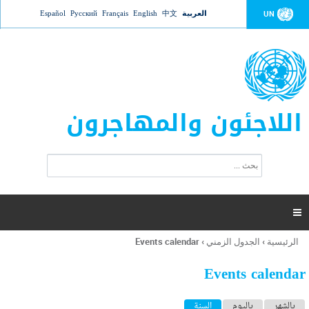
Jump to navigation
العربية
中文
English
Français
Русский
Español
UN
اللاجئون والمهاجرون
ا
ب
س
ح
ت
ث
م
ا

ر
ة
الرئيسية
›
الجدول الزمني
›
Events calendar
أنت
ا
هنا
ل
Events calendar
ب
ح
ا
بالشهر
باليوم
السنة
(علامة التبويب النشطة)
ث