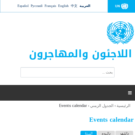
Jump to navigation
العربية
中文
English
Français
Русский
Español
UN
اللاجئون والمهاجرون
ا
ب
س
ح
ت
ث
م
ا

ر
ة
الرئيسية
›
الجدول الزمني
›
Events calendar
أنت
ا
هنا
ل
Events calendar
ب
ح
ا
بالشهر
باليوم
السنة
(علامة التبويب النشطة)
ث