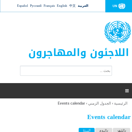
Jump to navigation
العربية
中文
English
Français
Русский
Español
UN
اللاجئون والمهاجرون
ا
ب
س
ح
ت
ث
م
ا

ر
ة
الرئيسية
›
الجدول الزمني
›
Events calendar
أنت
ا
هنا
ل
Events calendar
ب
ح
ا
بالشهر
باليوم
السنة
(علامة التبويب النشطة)
ث