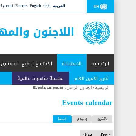
العربية
中文
English
Français
Русский
UN
اللاجئون والمه
الرئيسية
الاستجابة
الاجتماع الرفيع المستوى
تقرير الأمين العام
سلسلة مناسبات عالمية
الرئيسية
›
الجدول الزمني
›
Events calendar
أنت
هنا
Events calendar
ا
بالشهر
باليوم
السنة
(علامة التبويب النشطة)
ل
Next »
« Prev