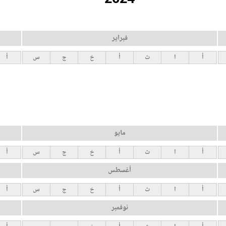
فبراير
أ
ا
ث
أ
خ
ج
س
أ
مايو
أ
ا
ث
أ
خ
ج
س
أ
أغسطس
أ
ا
ث
أ
خ
ج
س
أ
نوفمبر