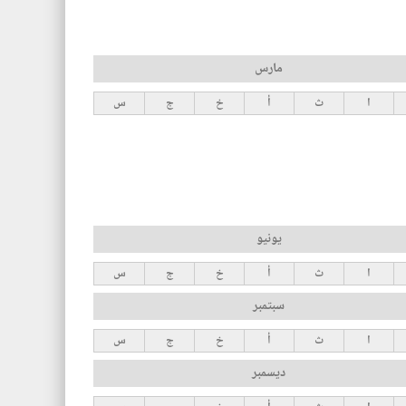
مارس
ا
ث
أ
خ
ج
س
يونيو
ا
ث
أ
خ
ج
س
سبتمبر
ا
ث
أ
خ
ج
س
ديسمبر