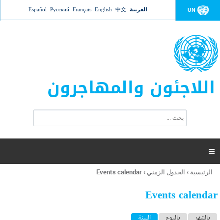
Jump to navigation
العربية
中文
English
Français
Русский
Español
UN
اللاجئون والمهاجرون
ا
ب
س
ح
ت
ث
م
ا

ر
ة
الرئيسية
›
الجدول الزمني
›
Events calendar
أنت
ا
هنا
ل
Events calendar
ب
ح
ا
بالشهر
باليوم
السنة
(علامة التبويب النشطة)
ث