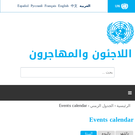
Jump to navigation
العربية
中文
English
Français
Русский
Español
UN
اللاجئون والمهاجرون
ا
ب
س
ح
ت
ث
م
ا

ر
ة
الرئيسية
›
الجدول الزمني
›
Events calendar
أنت
ا
هنا
ل
Events calendar
ب
ح
ا
بالشهر
باليوم
السنة
(علامة التبويب النشطة)
ث