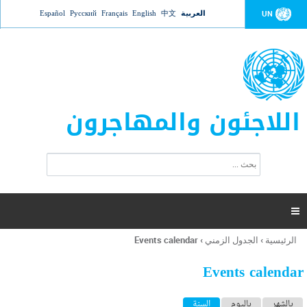
Jump to navigation
العربية
中文
English
Français
Русский
Español
UN
اللاجئون والمهاجرون
ا
ب
س
ح
ت
ث
م
ا

ر
ة
الرئيسية
›
الجدول الزمني
›
Events calendar
أنت
ا
هنا
ل
Events calendar
ب
ح
ا
بالشهر
باليوم
السنة
(علامة التبويب النشطة)
ث