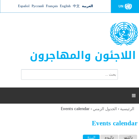
Jump to navigation
العربية
中文
English
Français
Русский
Español
UN
اللاجئون والمهاجرون
ا
ب
س
ح
ت
ث
م
ا

ر
ة
الرئيسية
›
الجدول الزمني
›
Events calendar
أنت
ا
هنا
ل
Events calendar
ب
ح
ا
بالشهر
باليوم
السنة
(علامة التبويب النشطة)
ث