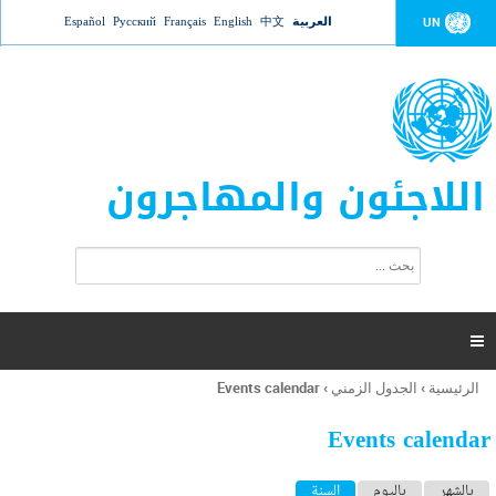
Jump to navigation
العربية
中文
English
Français
Русский
Español
UN
اللاجئون والمهاجرون
ا
ب
س
ح
ت
ث
م
ا

ر
ة
الرئيسية
›
الجدول الزمني
›
Events calendar
أنت
ا
هنا
ل
Events calendar
ب
ح
ا
بالشهر
باليوم
السنة
(علامة التبويب النشطة)
ث