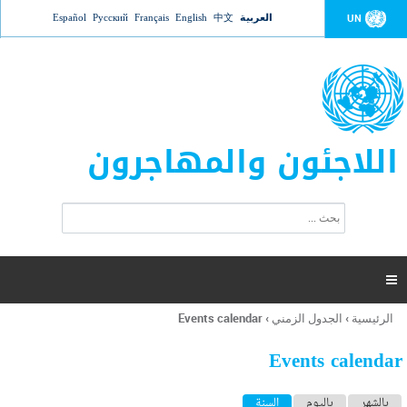
Jump to navigation
العربية
中文
English
Français
Русский
Español
UN
اللاجئون والمهاجرون
ا
ب
س
ح
ت
ث
م
ا

ر
ة
الرئيسية
›
الجدول الزمني
›
Events calendar
أنت
ا
هنا
ل
Events calendar
ب
ح
ا
بالشهر
باليوم
السنة
(علامة التبويب النشطة)
ث