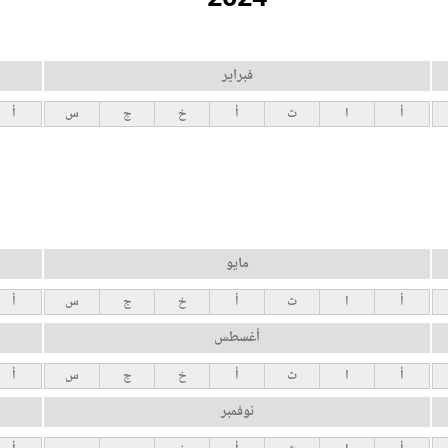
فبراير
أ
ا
ث
أ
خ
ج
س
أ
مايو
أ
ا
ث
أ
خ
ج
س
أ
أغسطس
أ
ا
ث
أ
خ
ج
س
أ
نوفمبر