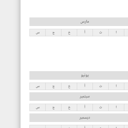
مارس
ا
ث
أ
خ
ج
س
يونيو
ا
ث
أ
خ
ج
س
سبتمبر
ا
ث
أ
خ
ج
س
ديسمبر