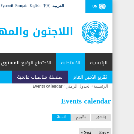
العربية
中文
English
Français
Русский
UN
اللاجئون والمه
الرئيسية
الاستجابة
الاجتماع الرفيع المستوى
تقرير الأمين العام
سلسلة مناسبات عالمية
الرئيسية
›
الجدول الزمني
›
Events calendar
أنت
هنا
Events calendar
ا
بالشهر
باليوم
السنة
(علامة التبويب النشطة)
ل
Next »
« Prev