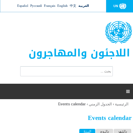
Jump to navigation
العربية
中文
English
Français
Русский
Español
UN
اللاجئون والمهاجرون
ا
ب
س
ح
ت
ث
م
ا

ر
ة
الرئيسية
›
الجدول الزمني
›
Events calendar
أنت
ا
هنا
ل
Events calendar
ب
ح
ا
بالشهر
باليوم
السنة
(علامة التبويب النشطة)
ث