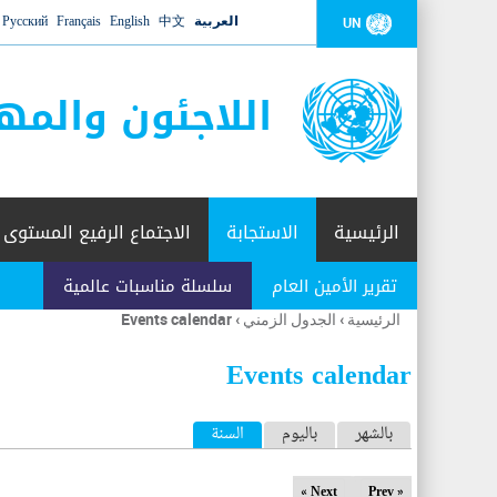
العربية
中文
English
Français
Русский
UN
اللاجئون والمه
الرئيسية
الاستجابة
الاجتماع الرفيع المستوى
تقرير الأمين العام
سلسلة مناسبات عالمية
الرئيسية
›
الجدول الزمني
›
Events calendar
أنت
هنا
Events calendar
ا
بالشهر
باليوم
السنة
(علامة التبويب النشطة)
ل
Next »
« Prev