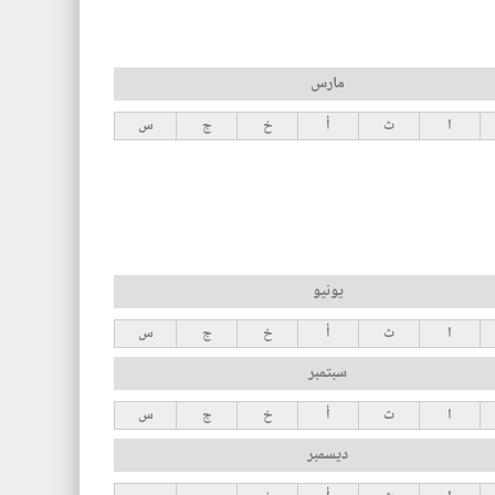
مارس
ا
ث
أ
خ
ج
س
يونيو
ا
ث
أ
خ
ج
س
سبتمبر
ا
ث
أ
خ
ج
س
ديسمبر