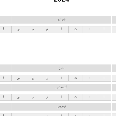
فبراير
أ
ا
ث
أ
خ
ج
س
أ
مايو
أ
ا
ث
أ
خ
ج
س
أ
أغسطس
أ
ا
ث
أ
خ
ج
س
أ
نوفمبر