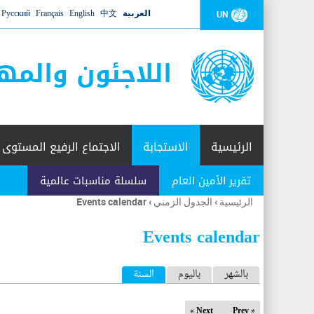
العربية
中文
English
Français
Русский
UN
اللاجئون والمه
الرئيسية
الاستجابة
الاجتماع الرفيع المستوى
تقرير الأمين العام
سلسلة مناسبات عالمية
الرئيسية
›
الجدول الزمني
›
Events calendar
أنت
هنا
Events calendar
ا
بالشهر
باليوم
السنة
(علامة التبويب النشطة)
ل
Next »
« Prev