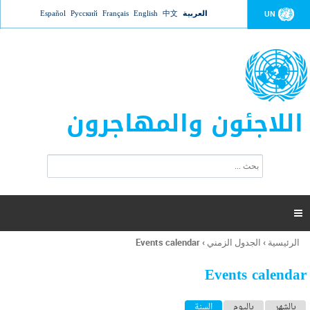
Jump to navigation
العربية
中文
English
Français
Русский
Español
UN
اللاجئون والمهاجرون
ا
ب
س
ح
ت
ث
م
ا

ر
ة
الرئيسية
›
الجدول الزمني
›
Events calendar
أنت
ا
هنا
ل
Events calendar
ب
ح
ا
بالشهر
باليوم
السنة
(علامة التبويب النشطة)
ث