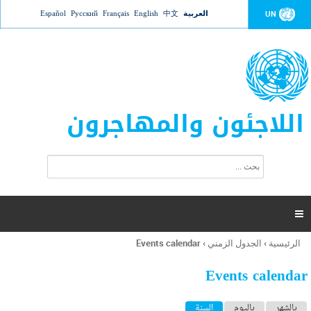
Jump to navigation
العربية
中文
English
Français
Русский
Español
UN
اللاجئون والمهاجرون
ا
ب
س
ح
ت
ث
م
ا

ر
ة
الرئيسية
›
الجدول الزمني
›
Events calendar
أنت
ا
هنا
ل
Events calendar
ب
ح
ا
بالشهر
باليوم
السنة
(علامة التبويب النشطة)
ث