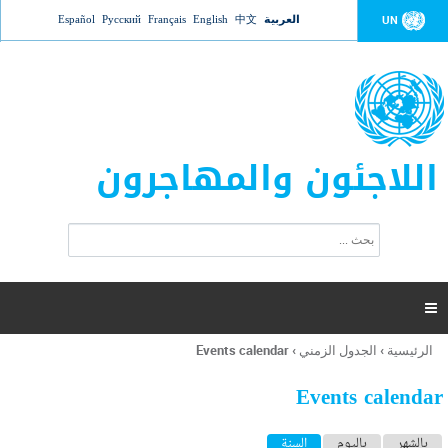
Jump to navigation
العربية
中文
English
Français
Русский
Español
UN
اللاجئون والمهاجرون
ا
ب
س
ح
ت
ث
م
ا

ر
ة
الرئيسية
›
الجدول الزمني
›
Events calendar
أنت
ا
هنا
ل
Events calendar
ب
ح
ا
بالشهر
باليوم
السنة
(علامة التبويب النشطة)
ث