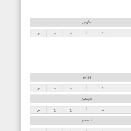
مارس
ا
ث
أ
خ
ج
س
يونيو
ا
ث
أ
خ
ج
س
سبتمبر
ا
ث
أ
خ
ج
س
ديسمبر