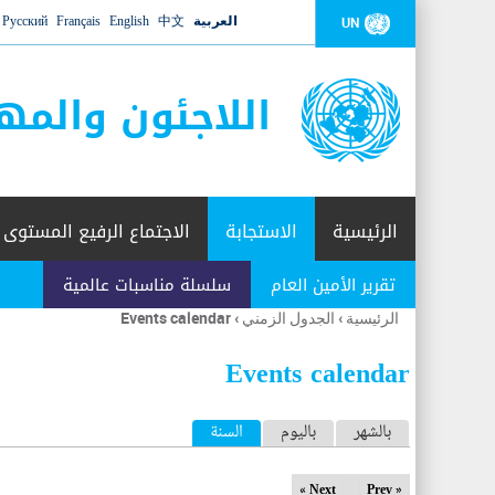
العربية
中文
English
Français
Русский
UN
اللاجئون والمه
الرئيسية
الاستجابة
الاجتماع الرفيع المستوى
تقرير الأمين العام
سلسلة مناسبات عالمية
الرئيسية
›
الجدول الزمني
›
Events calendar
أنت
هنا
Events calendar
ا
بالشهر
باليوم
السنة
(علامة التبويب النشطة)
ل
Next »
« Prev