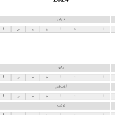
فبراير
أ
ا
ث
أ
خ
ج
س
أ
مايو
أ
ا
ث
أ
خ
ج
س
أ
أغسطس
أ
ا
ث
أ
خ
ج
س
أ
نوفمبر