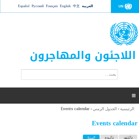
Jump to navigation
العربية
中文
English
Français
Русский
Español
UN
اللاجئون والمهاجرون
ا
ب
س
ح
ت
ث
م
ا

ر
ة
الرئيسية
›
الجدول الزمني
›
Events calendar
أنت
ا
هنا
ل
Events calendar
ب
ح
ا
بالشهر
باليوم
السنة
(علامة التبويب النشطة)
ث