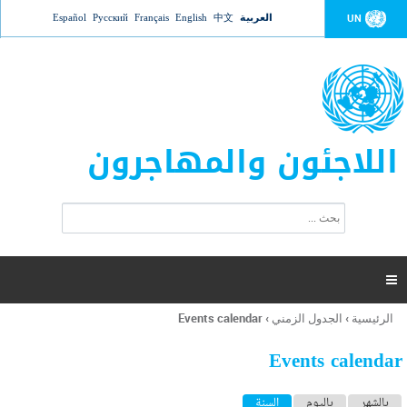
Jump to navigation
العربية
中文
English
Français
Русский
Español
UN
اللاجئون والمهاجرون
ا
ب
س
ح
ت
ث
م
ا

ر
ة
الرئيسية
›
الجدول الزمني
›
Events calendar
أنت
ا
هنا
ل
Events calendar
ب
ح
ا
بالشهر
باليوم
السنة
(علامة التبويب النشطة)
ث