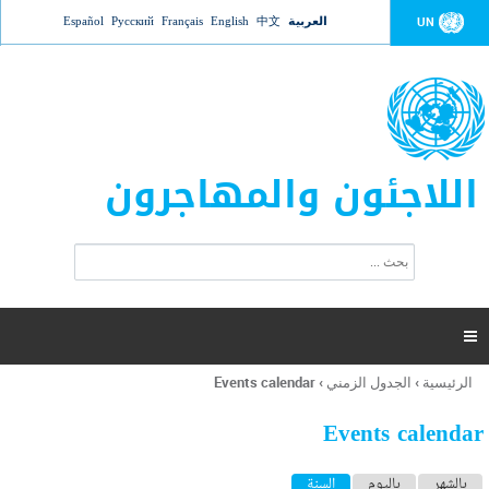
Jump to navigation
العربية
中文
English
Français
Русский
Español
UN
اللاجئون والمهاجرون
ا
ب
س
ح
ت
ث
م
ا

ر
ة
الرئيسية
›
الجدول الزمني
›
Events calendar
أنت
ا
هنا
ل
Events calendar
ب
ح
ا
بالشهر
باليوم
السنة
(علامة التبويب النشطة)
ث