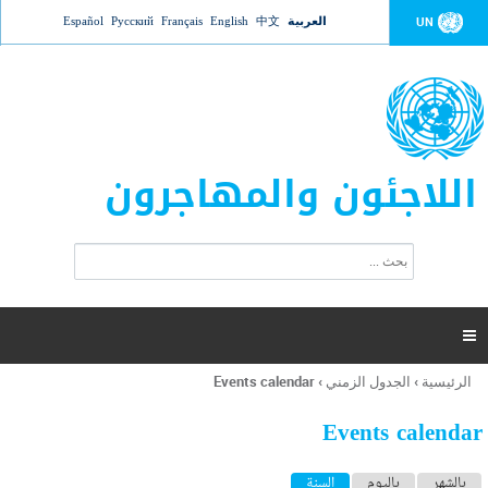
Jump to navigation
العربية
中文
English
Français
Русский
Español
UN
اللاجئون والمهاجرون
ا
ب
س
ح
ت
ث
م
ا

ر
ة
الرئيسية
›
الجدول الزمني
›
Events calendar
أنت
ا
هنا
ل
Events calendar
ب
ح
ا
بالشهر
باليوم
السنة
(علامة التبويب النشطة)
ث