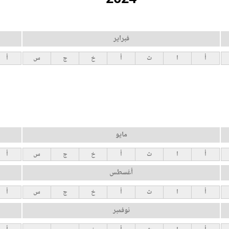
فبراير
أ
ا
ث
أ
خ
ج
س
أ
مايو
أ
ا
ث
أ
خ
ج
س
أ
أغسطس
أ
ا
ث
أ
خ
ج
س
أ
نوفمبر