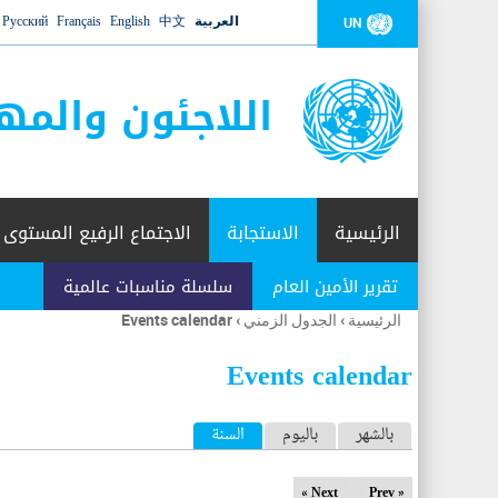
العربية
中文
English
Français
Русский
UN
اللاجئون والمه
الرئيسية
الاستجابة
الاجتماع الرفيع المستوى
تقرير الأمين العام
سلسلة مناسبات عالمية
الرئيسية
›
الجدول الزمني
›
Events calendar
أنت
هنا
Events calendar
ا
بالشهر
باليوم
السنة
(علامة التبويب النشطة)
ل
Next »
« Prev