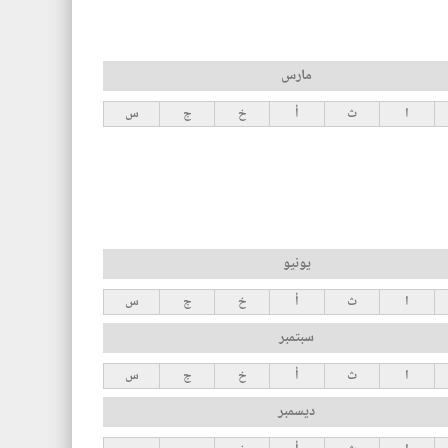
مارس
ا
ث
أ
خ
ج
س
يونيو
ا
ث
أ
خ
ج
س
سبتمبر
ا
ث
أ
خ
ج
س
ديسمبر