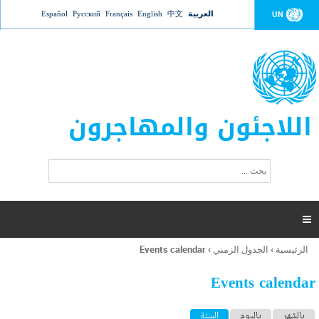
Jump to navigation
العربية
中文
English
Français
Русский
Español
UN
اللاجئون والمهاجرون
ا
ب
س
ح
ت
ث
م
ا

ر
ة
الرئيسية
›
الجدول الزمني
›
Events calendar
أنت
ا
هنا
ل
Events calendar
ب
ح
ا
بالشهر
باليوم
السنة
(علامة التبويب النشطة)
ث