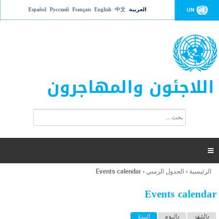
Jump to navigation
العربية
中文
English
Français
Русский
Español
UN
اللاجئون والمهاجرون
ا
ب
س
ح
ت
ث
م
ا

ر
ة
الرئيسية
›
الجدول الزمني
›
Events calendar
أنت
ا
هنا
ل
Events calendar
ب
ح
ا
بالشهر
باليوم
السنة
(علامة التبويب النشطة)
ث