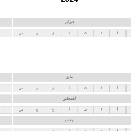
فبراير
أ
ا
ث
أ
خ
ج
س
أ
مايو
أ
ا
ث
أ
خ
ج
س
أ
أغسطس
أ
ا
ث
أ
خ
ج
س
أ
نوفمبر