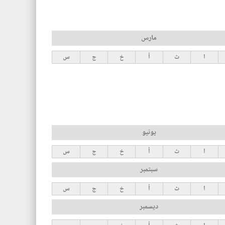
مارس
ا
ث
أ
خ
ج
س
يونيو
ا
ث
أ
خ
ج
س
سبتمبر
ا
ث
أ
خ
ج
س
ديسمبر