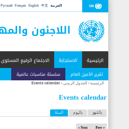
العربية
中文
English
Français
Русский
UN
اللاجئون والمه
الرئيسية
الاستجابة
الاجتماع الرفيع المستوى
تقرير الأمين العام
سلسلة مناسبات عالمية
الرئيسية
›
الجدول الزمني
›
Events calendar
أنت
هنا
Events calendar
ا
بالشهر
باليوم
السنة
(علامة التبويب النشطة)
ل
Next »
« Prev