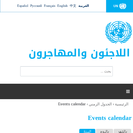
Jump to navigation
العربية
中文
English
Français
Русский
Español
UN
اللاجئون والمهاجرون
ا
ب
س
ح
ت
ث
م
ا

ر
ة
الرئيسية
›
الجدول الزمني
›
Events calendar
أنت
ا
هنا
ل
Events calendar
ب
ح
ا
بالشهر
باليوم
السنة
(علامة التبويب النشطة)
ث