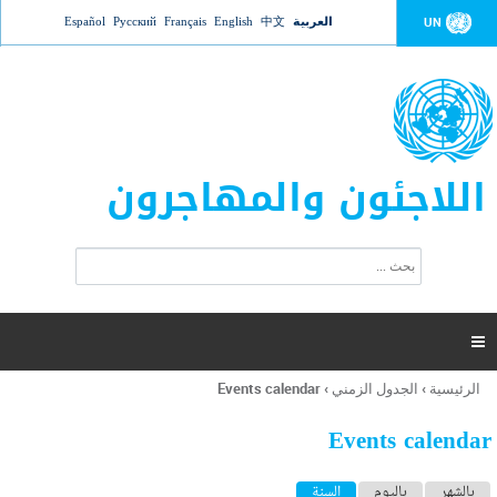
Jump to navigation
العربية
中文
English
Français
Русский
Español
UN
اللاجئون والمهاجرون
ا
ب
س
ح
ت
ث
م
ا

ر
ة
الرئيسية
›
الجدول الزمني
›
Events calendar
أنت
ا
هنا
ل
Events calendar
ب
ح
ا
بالشهر
باليوم
السنة
(علامة التبويب النشطة)
ث