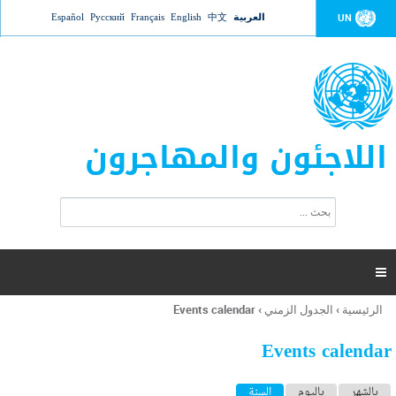
Jump to navigation
العربية
中文
English
Français
Русский
Español
UN
اللاجئون والمهاجرون
ا
ب
س
ح
ت
ث
م
ا

ر
ة
الرئيسية
›
الجدول الزمني
›
Events calendar
أنت
ا
هنا
ل
Events calendar
ب
ح
ا
بالشهر
باليوم
السنة
(علامة التبويب النشطة)
ث