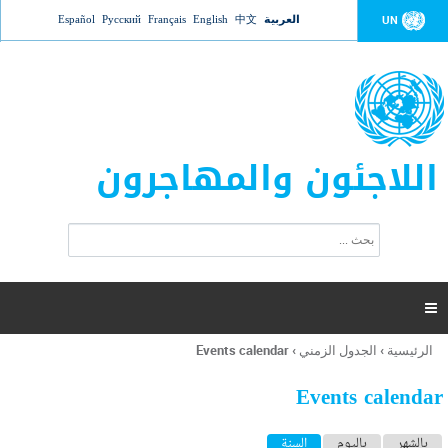
Jump to navigation
العربية
中文
English
Français
Русский
Español
UN
اللاجئون والمهاجرون
ا
ب
س
ح
ت
ث
م
ا

ر
ة
الرئيسية
›
الجدول الزمني
›
Events calendar
أنت
ا
هنا
ل
Events calendar
ب
ح
ا
بالشهر
باليوم
السنة
(علامة التبويب النشطة)
ث