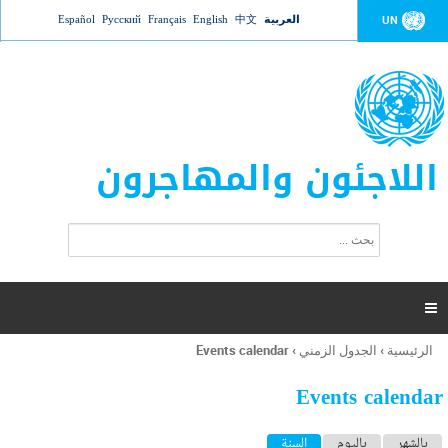
Jump to navigation
العربية
中文
English
Français
Русский
Español
UN
اللاجئون والمهاجرون
ا
ب
س
ح
ت
ث
م
ا

ر
ة
الرئيسية
›
الجدول الزمني
›
Events calendar
أنت
ا
هنا
ل
Events calendar
ب
ح
ا
بالشهر
باليوم
السنة
(علامة التبويب النشطة)
ث