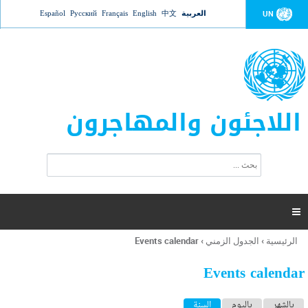
Jump to navigation
العربية
中文
English
Français
Русский
Español
UN
اللاجئون والمهاجرون
ا
ب
س
ح
ت
ث
م
ا

ر
ة
الرئيسية
›
الجدول الزمني
›
Events calendar
أنت
ا
هنا
ل
Events calendar
ب
ح
ا
بالشهر
باليوم
السنة
(علامة التبويب النشطة)
ث