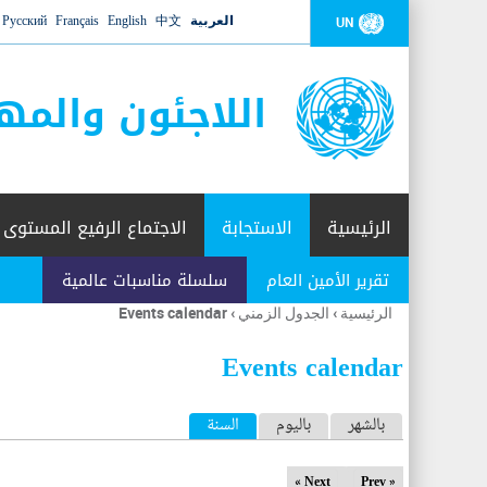
العربية
中文
English
Français
Русский
UN
اللاجئون والمه
الرئيسية
الاستجابة
الاجتماع الرفيع المستوى
تقرير الأمين العام
سلسلة مناسبات عالمية
الرئيسية
›
الجدول الزمني
›
Events calendar
أنت
هنا
Events calendar
ا
بالشهر
باليوم
السنة
(علامة التبويب النشطة)
ل
Next »
« Prev