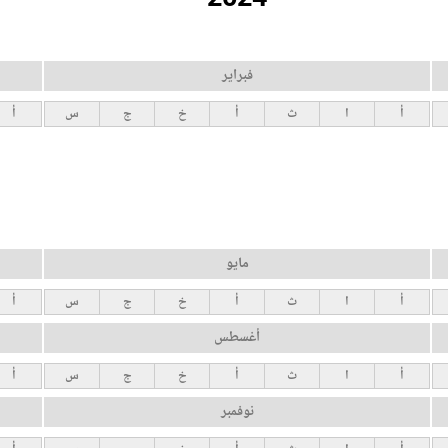
فبراير
أ
ا
ث
أ
خ
ج
س
أ
مايو
أ
ا
ث
أ
خ
ج
س
أ
أغسطس
أ
ا
ث
أ
خ
ج
س
أ
نوفمبر