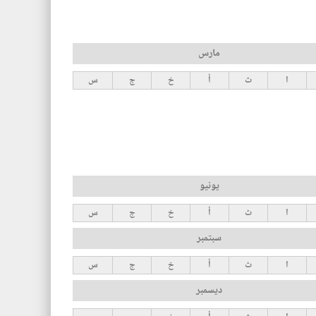
مارس
ا
ث
أ
خ
ج
س
يونيو
ا
ث
أ
خ
ج
س
سبتمبر
ا
ث
أ
خ
ج
س
ديسمبر