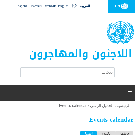
Jump to navigation
العربية
中文
English
Français
Русский
Español
UN
اللاجئون والمهاجرون
ا
ب
س
ح
ت
ث
م
ا

ر
ة
الرئيسية
›
الجدول الزمني
›
Events calendar
أنت
ا
هنا
ل
Events calendar
ب
ح
ا
بالشهر
باليوم
السنة
(علامة التبويب النشطة)
ث