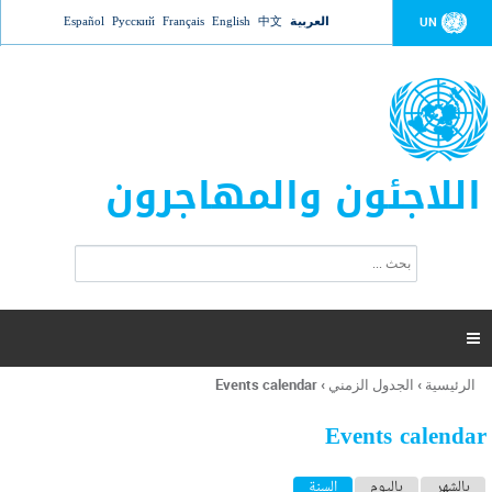
Jump to navigation
العربية
中文
English
Français
Русский
Español
UN
اللاجئون والمهاجرون
ا
ب
س
ح
ت
ث
م
ا

ر
ة
الرئيسية
›
الجدول الزمني
›
Events calendar
أنت
ا
هنا
ل
Events calendar
ب
ح
ا
بالشهر
باليوم
السنة
(علامة التبويب النشطة)
ث