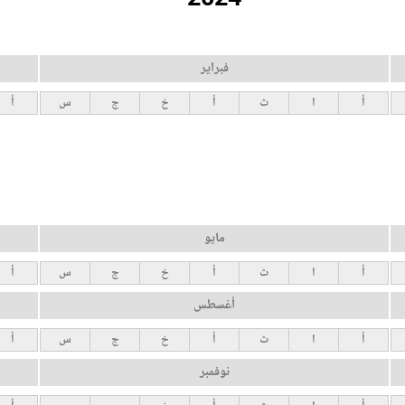
فبراير
أ
ا
ث
أ
خ
ج
س
أ
مايو
أ
ا
ث
أ
خ
ج
س
أ
أغسطس
أ
ا
ث
أ
خ
ج
س
أ
نوفمبر