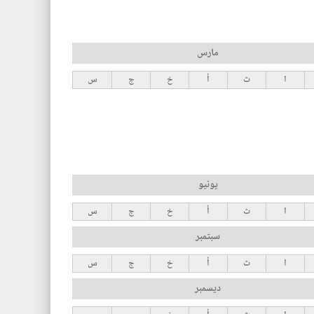
مارس
ا
ث
أ
خ
ج
س
يونيو
ا
ث
أ
خ
ج
س
سبتمبر
ا
ث
أ
خ
ج
س
ديسمبر