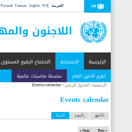
العربية
中文
English
Français
Русский
UN
اللاجئون والمه
الرئيسية
الاستجابة
الاجتماع الرفيع المستوى
تقرير الأمين العام
سلسلة مناسبات عالمية
الرئيسية
›
الجدول الزمني
›
Events calendar
أنت
هنا
Events calendar
ا
بالشهر
باليوم
السنة
(علامة التبويب النشطة)
ل
Next »
« Prev