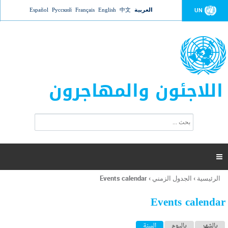
Jump to navigation
العربية
中文
English
Français
Русский
Español
UN
اللاجئون والمهاجرون
ا
ب
س
ح
ت
ث
م
ا

ر
ة
الرئيسية
›
الجدول الزمني
›
Events calendar
أنت
ا
هنا
ل
Events calendar
ب
ح
ا
بالشهر
باليوم
السنة
(علامة التبويب النشطة)
ث