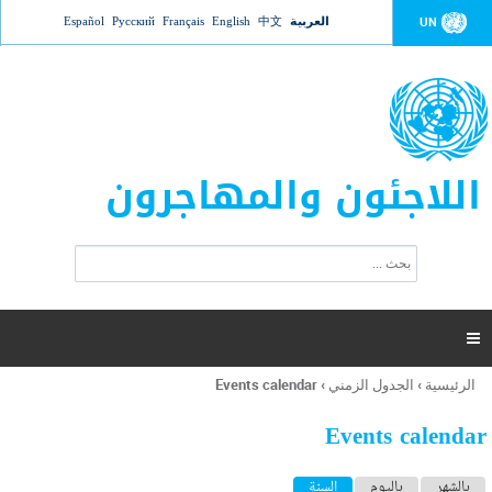
Jump to navigation
العربية
中文
English
Français
Русский
Español
UN
اللاجئون والمهاجرون
ا
ب
س
ح
ت
ث
م
ا

ر
ة
الرئيسية
›
الجدول الزمني
›
Events calendar
أنت
ا
هنا
ل
Events calendar
ب
ح
ا
بالشهر
باليوم
السنة
(علامة التبويب النشطة)
ث