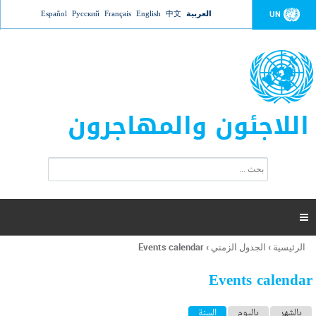
Jump to navigation
العربية
中文
English
Français
Русский
Español
UN
اللاجئون والمهاجرون
ا
ب
س
ح
ت
ث
م
ا

ر
ة
الرئيسية
›
الجدول الزمني
›
Events calendar
أنت
ا
هنا
ل
Events calendar
ب
ح
ا
بالشهر
باليوم
السنة
(علامة التبويب النشطة)
ث