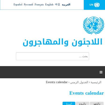
Jump to navigation
العربية
中文
English
Français
Русский
Español
UN
اللاجئون والمهاجرون
ا
ب
س
ح
ت
ث
م
ا

ر
ة
الرئيسية
›
الجدول الزمني
›
Events calendar
أنت
ا
هنا
ل
Events calendar
ب
ح
ا
بالشهر
باليوم
السنة
(علامة التبويب النشطة)
ث