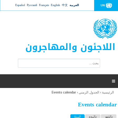
Jump to navigation
العربية
中文
English
Français
Русский
Español
UN
اللاجئون والمهاجرون
ا
ب
س
ح
ت
ث
م
ا

ر
ة
الرئيسية
›
الجدول الزمني
›
Events calendar
أنت
ا
هنا
ل
Events calendar
ب
ح
ا
بالشهر
باليوم
السنة
(علامة التبويب النشطة)
ث