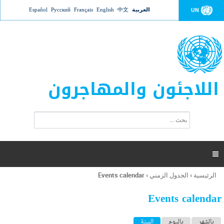
Jump to navigation
العربية
中文
English
Français
Русский
Español
UN
اللاجئون والمهاجرون
ا
ب
س
ح
ت
ث
م
ا

ر
ة
الرئيسية
›
الجدول الزمني
›
Events calendar
أنت
ا
هنا
ل
Events calendar
ب
ح
ا
بالشهر
باليوم
السنة
(علامة التبويب النشطة)
ث