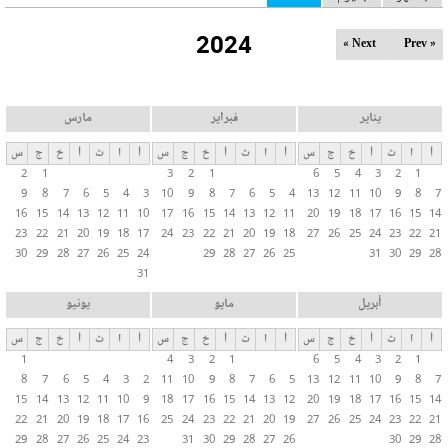
ل
2024
ت
Next »
« Prev
ب
و
ي
يناير
فبراير
مارس
ب
أ
ا
ث
أ
خ
ج
س
أ
ا
ث
أ
خ
ج
س
أ
ا
ث
أ
خ
ج
س
ا
2
1
3
2
1
6
5
4
3
2
1
ت
9
8
7
6
5
4
3
10
9
8
7
6
5
4
13
12
11
10
9
8
7
ا
16
15
14
13
12
11
10
17
16
15
14
13
12
11
20
19
18
17
16
15
14
ل
23
22
21
20
19
18
17
24
23
22
21
20
19
18
27
26
25
24
23
22
21
30
29
28
27
26
25
24
29
28
27
26
25
31
30
29
28
أ
31
س
ا
أبريل
مايو
يونيو
س
أ
ا
ث
أ
خ
ج
س
أ
ا
ث
أ
خ
ج
س
أ
ا
ث
أ
خ
ج
س
ي
1
4
3
2
1
6
5
4
3
2
1
ة
8
7
6
5
4
3
2
11
10
9
8
7
6
5
13
12
11
10
9
8
7
15
14
13
12
11
10
9
18
17
16
15
14
13
12
20
19
18
17
16
15
14
22
21
20
19
18
17
16
25
24
23
22
21
20
19
27
26
25
24
23
22
21
29
28
27
26
25
24
23
31
30
29
28
27
26
30
29
28