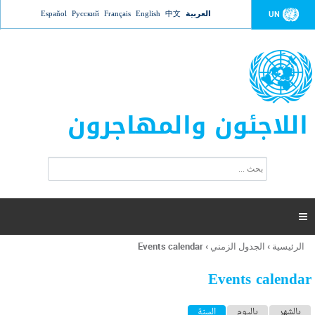
Jump to navigation
العربية
中文
English
Français
Русский
Español
UN
اللاجئون والمهاجرون
ا
ب
س
ح
ت
ث
م
ا

ر
ة
الرئيسية
›
الجدول الزمني
›
Events calendar
أنت
ا
هنا
ل
Events calendar
ب
ح
ا
بالشهر
باليوم
السنة
(علامة التبويب النشطة)
ث